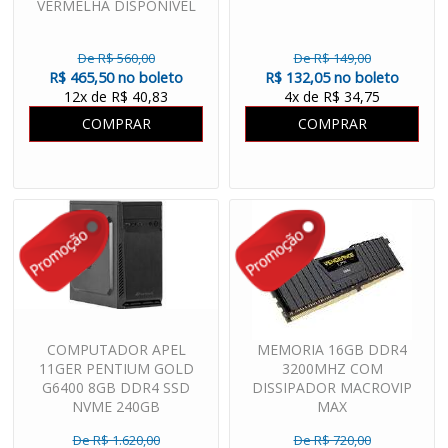
VERMELHA DISPONIVEL
De R$ 560,00
De R$ 149,00
R$ 465,50 no boleto
R$ 132,05 no boleto
12x de R$ 40,83
4x de R$ 34,75
COMPRAR
COMPRAR
COMPUTADOR APEL
MEMORIA 16GB DDR4
11GER PENTIUM GOLD
3200MHZ COM
G6400 8GB DDR4 SSD
DISSIPADOR MACROVIP
NVME 240GB
MAX
De R$ 1.620,00
De R$ 720,00