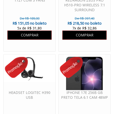
1727 COM 3 FANS
REDRAGON ZEUS PRO
H510-PRO WIRELESS 7.1
SURROUND
De R$ 189,00
De R$ 397,40
R$ 151,05 no boleto
R$ 218,50 no boleto
5x de R$ 31,80
7x de R$ 32,86
COMPRAR
COMPRAR
HEADSET LOGITEC H390
IPHONE 17E 256B GB
USB
PRETO TELA 6.1 CAM 48MP