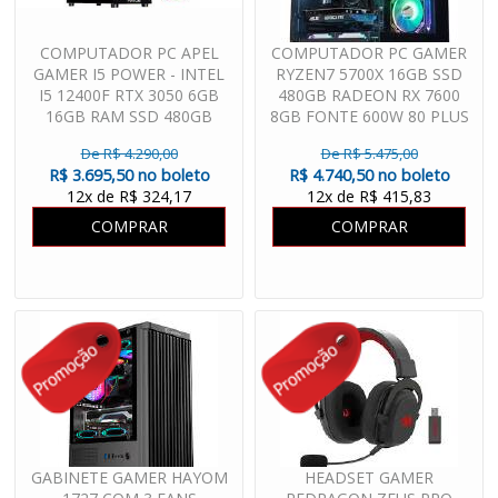
COMPUTADOR PC APEL
COMPUTADOR PC GAMER
GAMER I5 POWER - INTEL
RYZEN7 5700X 16GB SSD
I5 12400F RTX 3050 6GB
480GB RADEON RX 7600
16GB RAM SSD 480GB
8GB FONTE 600W 80 PLUS
FONTE 600W
WATER COOLER
De R$ 4.290,00
De R$ 5.475,00
R$ 3.695,50 no boleto
R$ 4.740,50 no boleto
12x de R$ 324,17
12x de R$ 415,83
COMPRAR
COMPRAR
GABINETE GAMER HAYOM
HEADSET GAMER