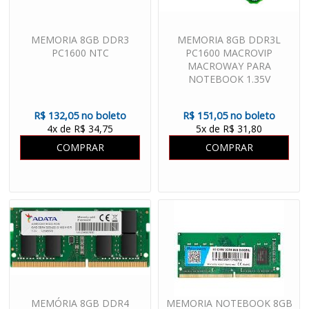
MEMORIA 8GB DDR3
MEMORIA 8GB DDR3L
PC1600 NTC
PC1600 MACROVIP
MACROWAY PARA
NOTEBOOK 1.35V
R$ 132,05 no boleto
R$ 151,05 no boleto
4x de R$ 34,75
5x de R$ 31,80
COMPRAR
COMPRAR
MEMÓRIA 8GB DDR4
MEMORIA NOTEBOOK 8GB