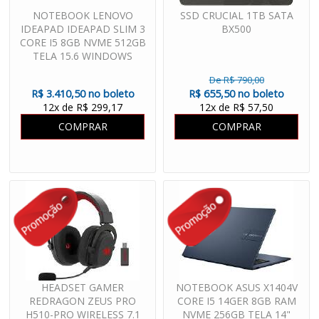
NOTEBOOK LENOVO
SSD CRUCIAL 1TB SATA
IDEAPAD IDEAPAD SLIM 3
BX500
CORE I5 8GB NVME 512GB
TELA 15.6 WINDOWS
ORIGINAL
De R$ 790,00
R$ 3.410,50 no boleto
R$ 655,50 no boleto
12x de R$ 299,17
12x de R$ 57,50
COMPRAR
COMPRAR
HEADSET GAMER
NOTEBOOK ASUS X1404V
REDRAGON ZEUS PRO
CORE I5 14GER 8GB RAM
H510-PRO WIRELESS 7.1
NVME 256GB TELA 14"