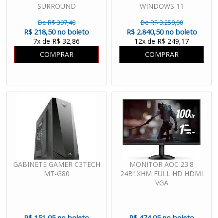
SURROUND
WINDOWS 11
De R$ 397,40
De R$ 3.250,00
R$ 218,50 no boleto
R$ 2.840,50 no boleto
7x de R$ 32,86
12x de R$ 249,17
COMPRAR
COMPRAR
GABINETE GAMER C3TECH
MONITOR AOC 23.8
MT-G80
24B1XHM FULL HD HDMI
VGA
R$ 151,05 no boleto
R$ 474,05 no boleto