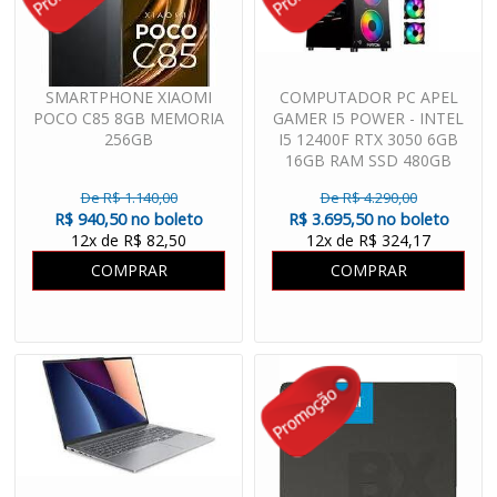
SMARTPHONE XIAOMI
COMPUTADOR PC APEL
POCO C85 8GB MEMORIA
GAMER I5 POWER - INTEL
256GB
I5 12400F RTX 3050 6GB
16GB RAM SSD 480GB
FONTE 600W
De R$ 1.140,00
De R$ 4.290,00
R$ 940,50 no boleto
R$ 3.695,50 no boleto
12x de R$ 82,50
12x de R$ 324,17
COMPRAR
COMPRAR