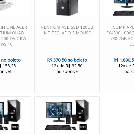
 IN ONE ACER
PENTIUM 4GB SSD 120GB
COMP APEL
NTIUM QUAD
KIT TECLADO E MOUSE
FX4300 1000G
 500 DVD RW
730 2GB FO
WS 10
D
 no boleto
R$ 370,50 no boleto
R$ 1.890,
$ 158,25
12x de R$ 32,50
12x de 
onível
Indisponível
Indis