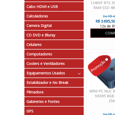
12400F RTX 3
Cabo HDMI e USB
RAM SSD 4
60
Calculadoras
De R$ 4
R$ 3.695,50
Camera Digital
12x de R
COM
CD DVD e Bluray
Celulares
Computadores
Coolers e Ventiladores
Equipamentos Usados
Estabilizador e No Break
Computadores
MINI PC NUC 
Filmadora
Notebook
N5095 8GB
25
Gabinetes e Fontes
GPS
De R$ 1