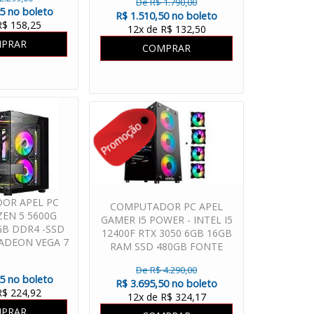
De R$ 1.790,00
05 no boleto
R$ 1.510,50 no boleto
R$ 158,25
12x de R$ 132,50
PRAR
COMPRAR
OR APEL PC
COMPUTADOR PC APEL
EN 5 5600G
GAMER I5 POWER - INTEL I5
GB DDR4 -SSD
12400F RTX 3050 6GB 16GB
ADEON VEGA 7
RAM SSD 480GB FONTE
E 500W
600W
De R$ 4.290,00
05 no boleto
R$ 3.695,50 no boleto
R$ 224,92
12x de R$ 324,17
PRAR