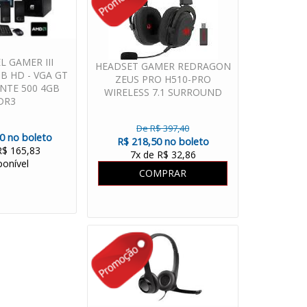
 GAMER III
HEADSET GAMER REDRAGON
B HD - VGA GT
ZEUS PRO H510-PRO
NTE 500 4GB
WIRELESS 7.1 SURROUND
DR3
De R$ 397,40
50 no boleto
R$ 218,50 no boleto
R$ 165,83
7x de R$ 32,86
ponível
COMPRAR