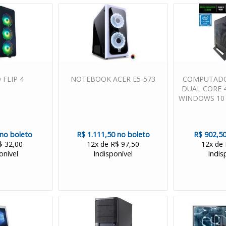
 FLIP 4
NOTEBOOK ACER E5-573
COMPUTADO
DUAL CORE 
WINDOWS 10 
 no boleto
R$ 1.111,50 no boleto
R$ 902,50
$ 32,00
12x de R$ 97,50
12x de
onível
Indisponível
Indis