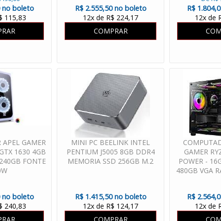
 no boleto
R$ 2.555,50 no boleto
R$ 1.804,
$ 115,83
12x de R$ 224,17
12x de 
PRAR
COMPRAR
COM
 APEL GAMER
MINI PC BEELINK INTEL
COMPUTAD
 GTX 1630 4GB
PENTIUM J5005 8GB DDR4
GAMER RYZ
 240GB FONTE
MEMORIA SSD 256GB M.2
POWER - 16
0W
480GB VGA R
FONT
 no boleto
R$ 1.415,50 no boleto
R$ 2.564,
$ 240,83
12x de R$ 124,17
12x de 
PRAR
COMPRAR
COM