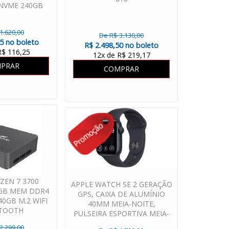
NVME 240GB
1.620,00
De R$ 3.130,00
25 no boleto
R$ 2.498,50 no boleto
R$ 116,25
12x de R$ 219,17
PRAR
COMPRAR
YZEN 7 3700
APPLE WATCH SE 2 GERAÇÃO
GB MEM DDR4
GPS, CAIXA DE ALUMÍNIO
0GB M.2 WIFI
40MM MEIA-NOITE,
TOOTH
PULSEIRA ESPORTIVA MEIA-
NOITE
2.299,00