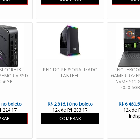
SI CORE I3
PEDIDO PERSONALIZADO
NOTEBOOK
 MEMORIA SSD
LABTEEL
GAMER RYZEN
256GB
NVME 512 
4050 6GB
WIND
 no boleto
R$ 2.316,10 no boleto
R$ 6.450,
$ 224,17
12x de R$ 203,17
12x de 
Indis
PRAR
COMPRAR