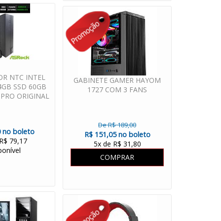
R NTC INTEL
GABINETE GAMER HAYOM
4GB SSD 60GB
1727 COM 3 FANS
PRO ORIGINAL
De R$ 189,00
 no boleto
R$ 151,05 no boleto
 R$ 79,17
5x de R$ 31,80
ponível
COMPRAR