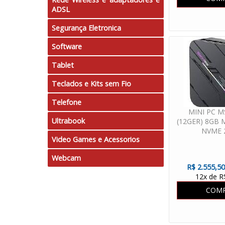
ADSL
Segurança Eletronica
Software
Tablet
Teclados e Kits sem Fio
Telefone
MINI PC M
Ultrabook
(12GER) 8GB
NVME 
Video Games e Acessorios
Webcam
R$ 2.555,50
12x de R
COM