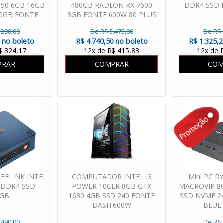
050 6GB 16GB
480GB RADEON RX 7600
DDR4 SSD 
80GB FONTE
8GB FONTE 600W 80 PLUS
0W
WATER COOLER
.290,00
De R$ 5.475,00
De R$ 
 no boleto
R$ 4.740,50 no boleto
R$ 1.325,
$ 324,17
12x de R$ 415,83
12x de 
PRAR
COMPRAR
COM
BEELINK INTEL
COMPUTADOR INTEL I3
Mini PC R
 DDR4 SSD
POWER 10GER 8GB GTX
MACROVIP 8
6GB
1630 4GB SSD 240 FONTE
SSD NVME 24
DASH 600W
BLUE
.490,00
De R$ 