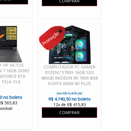
COMPRAR
 HP VICTUS
COMPUTADOR PC GAMER
 7 16GB DDR5
RYZEN7 5700X 16GB SSD
GEFORCE RTX
480GB RADEON RX 7600 8GB
 TELA 15.6
FONTE 600W 80 PLUS
OWS 11
WATER COOLER
De R$ 5.475,00
50 no boleto
R$ 4.740,50 no boleto
R$ 565,83
12x de R$ 415,83
ponível
COMPRAR