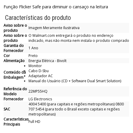
Função Flicker Safe para diminuir o cansaço na leitura
Características do produto
Aviso sobre o
Imagem Meramente Ilustrativa
produto
Aviso sobre o
O Walmart.com entregará o produto no endereço
produto
indicado, mas não monta nem instala o produto comprado
Garantia do
1 Ano
Fornecedor
Cor
Preto
Alimentação
Energia Elétrica - Bivolt
Monitor
Cabo D-Sbu
Conteúdo da
Adaptador AC
Embalagem
Manual do Usuário (CD + Software Dual Smart Solution)
Referência do
22MP55HQ
Modelo
Fornecedor
LG Electronics
4004 5400 (para capitais e regiões metropolitanas) 0800
SAC
707 5454 (para todo o Brasil exceto capitais e regiões
metropolitanas)
Características
Full HD
Principais