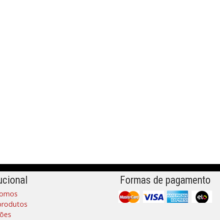
ucional
Formas de pagamento
omos
produtos
ões