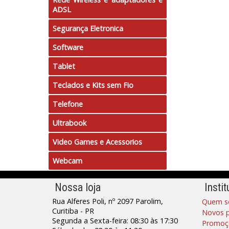
ADSL
Segurança Eletronica
Software
Tablet
Teclados e Kits sem Fio
Telefone
Ultrabook
Video Games e Acessorios
Webcam
Nossa loja
Instit
Rua Alferes Poli, nº 2097 Parolim,
Quem s
Curitiba - PR
Novos 
Segunda a Sexta-feira: 08:30 às 17:30
Promoç