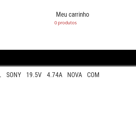
Meu carrinho
0 produtos
AL SONY 19.5V 4.74A NOVA COM
MI e USB
Calculadoras
Camera Digital
 Break
Filmadora
Gabinetes e Fontes
GPS
se
NOTEBOOK
Placas de Vídeo e Edição
Eletronica
Software
Tablet