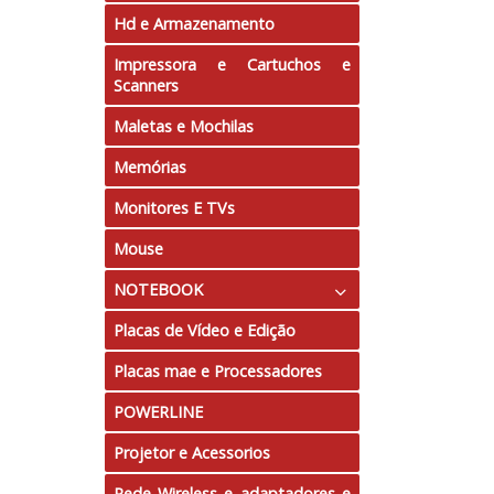
Hd e Armazenamento
Impressora e Cartuchos e
Scanners
Maletas e Mochilas
Memórias
Monitores E TVs
Mouse
NOTEBOOK
Placas de Vídeo e Edição
Tela 10"
Placas mae e Processadores
Tela 11.6"
POWERLINE
Tela 14.0"
Projetor e Acessorios
Tela 15.6"
Rede Wireless e adaptadores e
Tela 17.3"