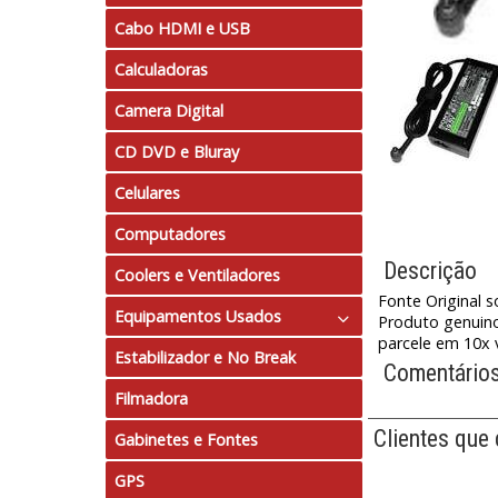
Cabo HDMI e USB
Calculadoras
Camera Digital
CD DVD e Bluray
Celulares
Computadores
Descrição
Coolers e Ventiladores
Fonte Original s
Equipamentos Usados
Produto genuin
parcele em 10x v
Estabilizador e No Break
Computadores
Comentário
Filmadora
Notebook
Clientes que
Gabinetes e Fontes
GPS