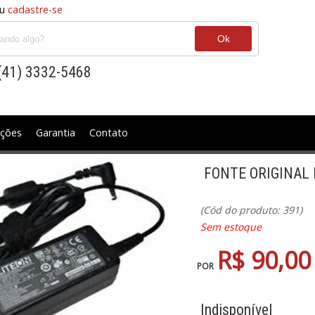
u
cadastre-se
(41) 3332-5468
ções
Garantia
Contato
FONTE ORIGINAL 
ideo
Audio Sub e Multimidia
Automacao Comercial
Cabo HD
lers e Ventiladores
Equipamentos Usados
Estabilizador e No
(Cód do produto: 391)
Sem estoque
Scanners
Maletas e Mochilas
Memórias
Monitores E TVs
Mou
R$ 90,00
POR
or e Acessorios
Rede Wireless e adaptadores e ADSL
Segurança 
Indisponível
ideo Games e Acessorios
Webcam