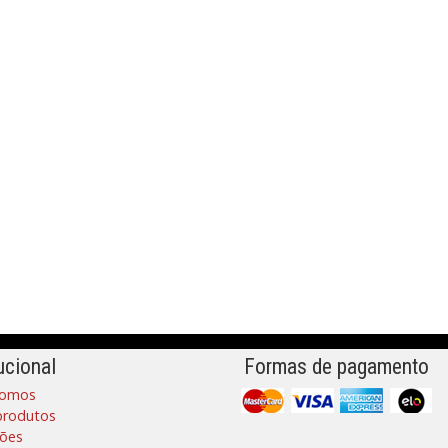
ucional
Formas de pagamento
omos
produtos
ões