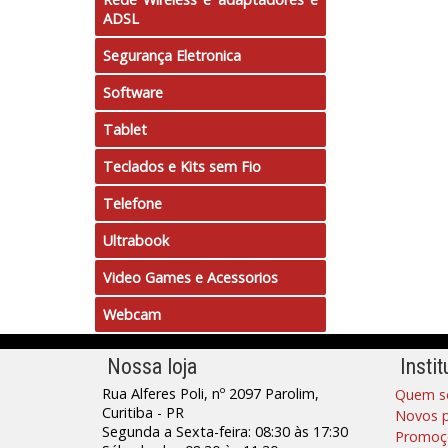
ADSL
Segurança Eletronica
Software
Tablet
Teclados e Kits sem Fio
Telefone
Ultrabook
Video Games e Acessorios
Webcam
Nossa loja
Instit
Rua Alferes Poli, nº 2097 Parolim,
Quem s
Curitiba - PR
Novos 
Segunda a Sexta-feira: 08:30 às 17:30
Promoç