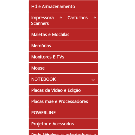
Hd e Armazenamento
Impressora e Cartuchos e
Scanners
Maletas e Mochilas
Memórias
Monitores E TVs
Mouse
NOTEBOOK
Placas de Vídeo e Edição
Tela 10"
Placas mae e Processadores
Tela 11.6"
POWERLINE
Tela 14.0"
Projetor e Acessorios
Tela 15.6"
Rede Wireless e adaptadores e
Tela 17.3"