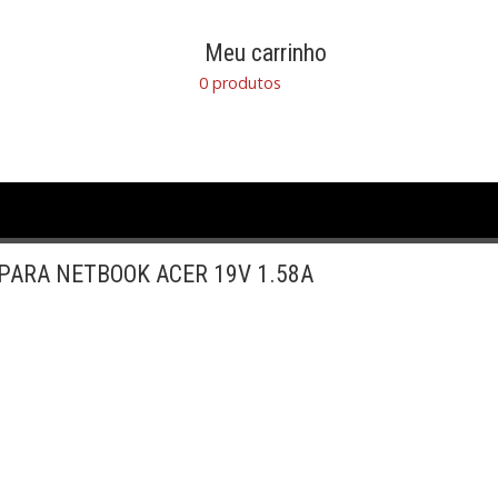
Meu carrinho
0 produtos
PARA NETBOOK ACER 19V 1.58A
MI e USB
Calculadoras
Camera Digital
 Break
Filmadora
Gabinetes e Fontes
GPS
se
NOTEBOOK
Placas de Vídeo e Edição
Eletronica
Software
Tablet